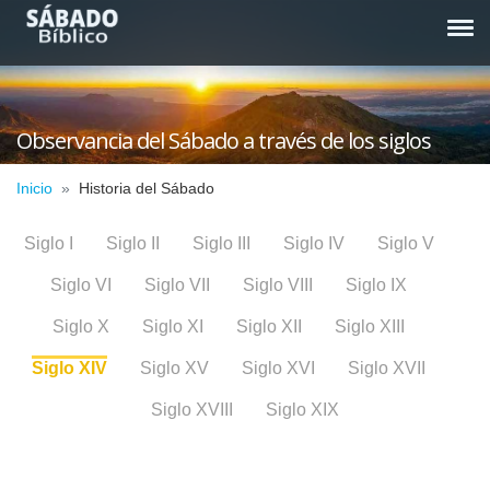
Observancia del Sábado a través de los siglos
Inicio
Historia del Sábado
Siglo I
Siglo II
Siglo III
Siglo IV
Siglo V
Siglo VI
Siglo VII
Siglo VIII
Siglo IX
Siglo X
Siglo XI
Siglo XII
Siglo XIII
Siglo XIV
Siglo XV
Siglo XVI
Siglo XVII
Siglo XVIII
Siglo XIX