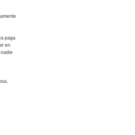
eramente
la paga
er en
 nadie
osa.