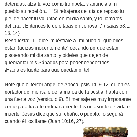
detengas, alza tu voz como trompeta, y anuncia a mi
pueblo su rebelión..." "Si retrajeres del día de reposo tu
pie, de hacer tu voluntad en mi día santo, y lo llamares
delicia,... Entonces te deleitarás en Jehová..." (Isaías 58:1,
13, 14).
Respuesta:
Él dice, muéstrale a "mi pueblo" que ellos
están (quizás inocentemente) pecando porque están
pisoteando mi día santo, y pídeles que dejen de
quebrantar mis Sábados para poder bendecirlos.
¡Háblales fuerte para que puedan oírte!
Note que el tercer ángel de Apocalipsis 14: 9-12, quien es
portador del mensaje de la marca de la bestia, habla con
una fuerte voz (versículo 9). El mensaje es muy importante
como para tratarlo ordinariamente. Es un asunto de vida o
muerte. Jesús dice que su rebaño, o pueblo, lo seguirá
cuando él los llame (Juan 10:16, 27).