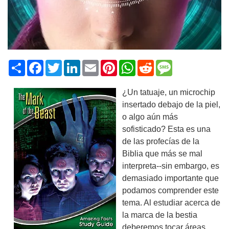
Share
Facebook
Twitter
LinkedIn
Email
Pinterest
WhatsApp
Reddit
Message
¿Un tatuaje, un microchip
insertado debajo de la piel,
o algo aún más
sofisticado? Esta es una
de las profecías de la
Biblia que más se mal
interpreta--sin embargo, es
demasiado importante que
podamos comprender este
tema. Al estudiar acerca de
la marca de la bestia
deberemos tocar áreas