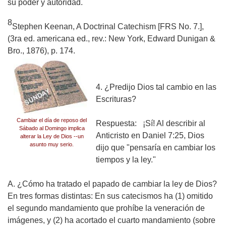
su poder y autoridad.
8
Stephen Keenan,
A Doctrinal Catechism
[FRS No. 7.],
(3ra ed. americana ed., rev.: New York, Edward Dunigan &
Bro., 1876), p. 174.
4. ¿Predijo Dios tal cambio en las
Escrituras?
Cambiar el día de reposo del
Respuesta:
¡Sí! Al describir al
Sábado al Domingo implica
Anticristo en Daniel 7:25, Dios
alterar la Ley de Dios --un
asunto muy serio.
dijo que "pensaría en cambiar los
tiempos y la ley."
A. ¿Cómo ha tratado el papado de cambiar la ley de Dios?
En tres formas distintas: En sus catecismos ha (1) omitido
el segundo mandamiento que prohíbe la veneración de
imágenes, y (2) ha acortado el cuarto mandamiento (sobre