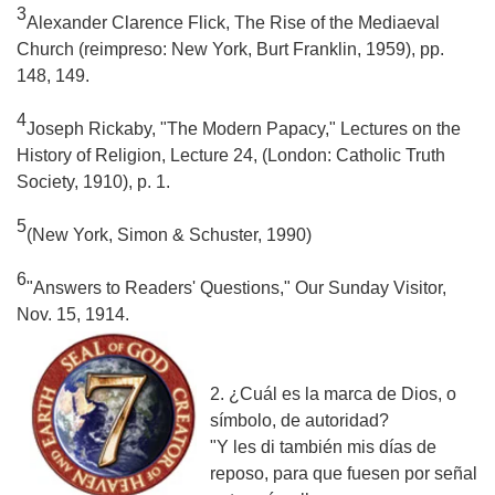
3
Alexander Clarence Flick,
The Rise of the Mediaeval
Church
(reimpreso: New York, Burt Franklin, 1959), pp.
148, 149.
4
Joseph Rickaby, "The Modern Papacy,"
Lectures on the
History of Religion
, Lecture 24, (London: Catholic Truth
Society, 1910), p. 1.
5
(New York, Simon & Schuster, 1990)
6
"Answers to Readers' Questions,"
Our Sunday Visitor
,
Nov. 15, 1914.
2. ¿Cuál es la marca de Dios, o
símbolo, de autoridad?
"Y les di también mis días de
reposo, para que fuesen por señal