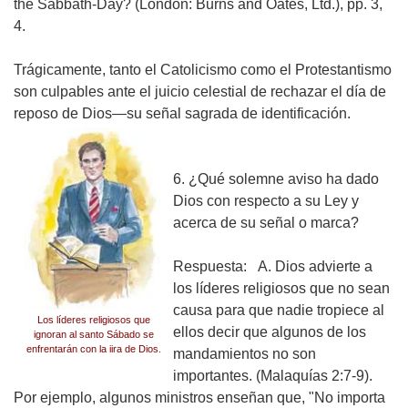
the Sabbath-Day?
(London: Burns and Oates, Ltd.), pp. 3,
4.
Trágicamente, tanto el Catolicismo como el Protestantismo
son culpables ante el juicio celestial de rechazar el día de
reposo de Dios—su señal sagrada de identificación.
6. ¿Qué solemne aviso ha dado
Dios con respecto a su Ley y
acerca de su señal o marca?
Respuesta:
A. Dios advierte a
los líderes religiosos que no sean
causa para que nadie tropiece al
Los líderes religiosos que
ellos decir que algunos de los
ignoran al santo Sábado se
enfrentarán con la iira de Dios.
mandamientos no son
importantes.
(Malaquías 2:7-9).
Por ejemplo, algunos ministros enseñan que, "No importa