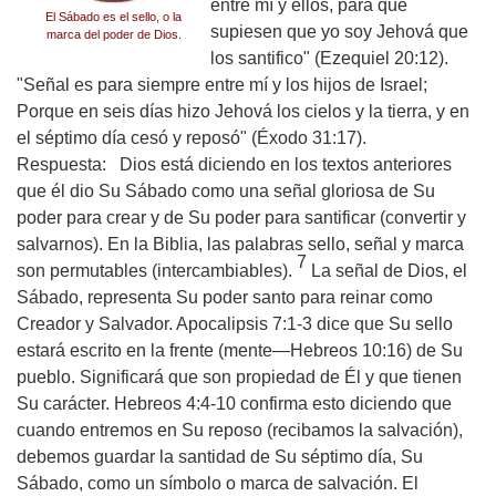
entre mí y ellos, para que
El Sábado es el sello, o la
supiesen que yo soy Jehová que
marca del poder de Dios.
los santifico" (Ezequiel 20:12).
"Señal es para siempre entre mí y los hijos de Israel;
Porque en seis días hizo Jehová los cielos y la tierra, y en
el séptimo día cesó y reposó" (Éxodo 31:17).
Respuesta:
Dios está diciendo en los textos anteriores
que él dio Su Sábado como una señal gloriosa de Su
poder para crear y de Su poder para santificar (convertir y
salvarnos). En la Biblia, las palabras sello, señal y marca
7
son permutables (intercambiables).
La señal de Dios, el
Sábado, representa Su poder santo para reinar como
Creador y Salvador. Apocalipsis 7:1-3 dice que Su sello
estará escrito en la frente (mente—Hebreos 10:16) de Su
pueblo. Significará que son propiedad de Él y que tienen
Su carácter. Hebreos 4:4-10 confirma esto diciendo que
cuando entremos en Su reposo (recibamos la salvación),
debemos guardar la santidad de Su séptimo día, Su
Sábado, como un símbolo o marca de salvación. El